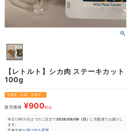
【レトルト】シカ肉 ステーキカット
100g
宅配便（冷蔵・冷凍可）
¥
900
販売価格
税込
本日
12時00分
までのご注文で
2026/08/09（日）
に
宅配便
でお届けし
ます。
お届け先を変更
東京都