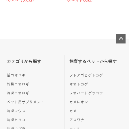
ペー
ジト
ップ
カテゴリから探す
飼育するペットから探す
へ
活コオロギ
フトアゴヒゲトカゲ
乾燥コオロギ
オオトカゲ
冷凍コオロギ
レオパードゲッコウ
ペット用サプリメント
カメレオン
冷凍マウス
カメ
冷凍ヒヨコ
アロワナ
冷凍ウズラ
カエル