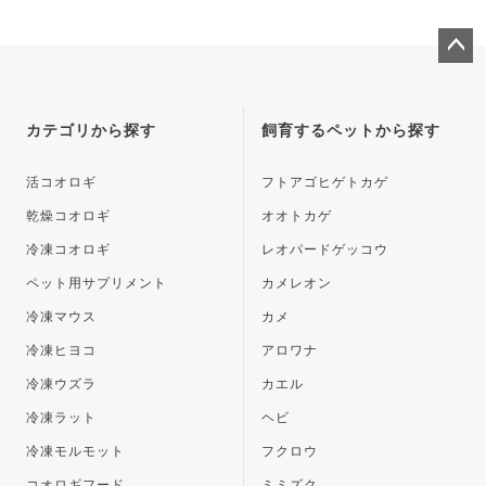
ペー
ジト
ップ
カテゴリから探す
飼育するペットから探す
へ
活コオロギ
フトアゴヒゲトカゲ
乾燥コオロギ
オオトカゲ
冷凍コオロギ
レオパードゲッコウ
ペット用サプリメント
カメレオン
冷凍マウス
カメ
冷凍ヒヨコ
アロワナ
冷凍ウズラ
カエル
冷凍ラット
ヘビ
冷凍モルモット
フクロウ
コオロギフード
ミミズク