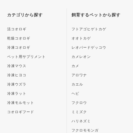
ジト
ップ
カテゴリから探す
飼育するペットから探す
へ
活コオロギ
フトアゴヒゲトカゲ
乾燥コオロギ
オオトカゲ
冷凍コオロギ
レオパードゲッコウ
ペット用サプリメント
カメレオン
冷凍マウス
カメ
冷凍ヒヨコ
アロワナ
冷凍ウズラ
カエル
冷凍ラット
ヘビ
冷凍モルモット
フクロウ
コオロギフード
ミミズク
ハリネズミ
フクロモモンガ