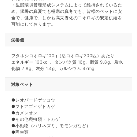
・生態環境管理形成システムによって維持されているた
め、猛暑の真夏でも極寒の真冬でも、皆様のペットに安
全で、健康で、しかも高栄養化のコオロギの安定供給を
可能にしております。
栄養価
フタホシコオロギ100g（活コオロギ200匹）あたり
エネルギー 163kcl 、タンパク質 16g、脂質 9.8g、炭水
化物 2.8g、灰分 1.4g、カルシウム 47mg
対象ペット
●レオパードゲッコウ
●フトアゴヒゲトカゲ
●カメレオン
●その他爬虫類・トカゲ
●小動物（ハリネズミ、モモンガなど）
●両生類