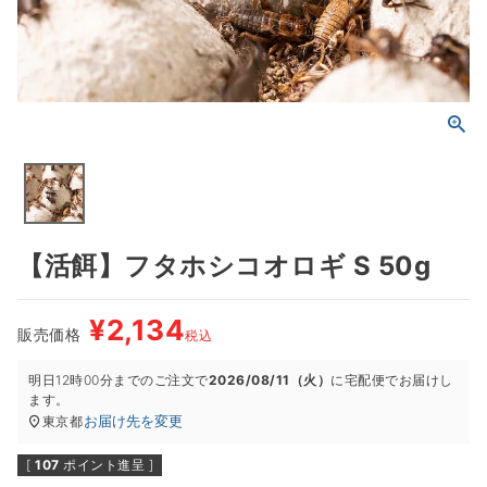
【活餌】フタホシコオロギ S 50g
¥
2,134
販売価格
税込
明日
12時00分
までのご注文で
2026/08/11（火）
に
宅配便
でお届けし
ます。
お届け先を変更
東京都
[
107
ポイント進呈 ]