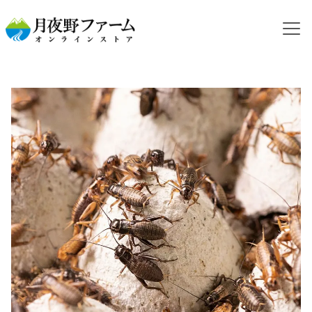
HOME
カテゴリから探す
活コオロギ
フタホシコオロギ
【活餌】フタホシコオロギ S 50g