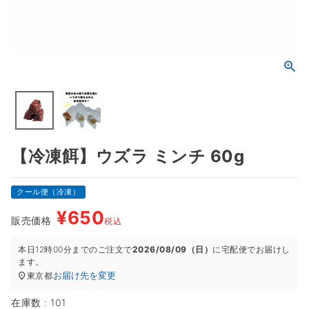
【冷凍餌】ウズラ ミンチ 60g
クール便（冷凍）
¥
650
販売価格
税込
本日
12時00分
までのご注文で
2026/08/09（日）
に
宅配便
でお届けし
ます。
お届け先を変更
東京都
在庫数
101