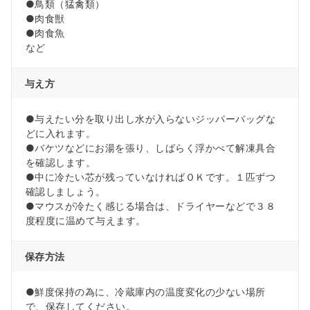
●鳥類（猛禽類）
●肉食獣
●肉食魚
など
与え方
●与えたい分を取り出し水が入らないジッパーバッグな
どに入れます。
●バケツなどにお湯を張り、しばらく浮かべて解凍具合
を確認します。
●中に冷たい芯が残っていなければＯＫです。１匹ずつ
確認しましょう。
●マウスが冷たく感じる場合は、ドライヤーなどで３８
度程度に温めて与えます。
保存方法
●鮮度保持の為に、冷蔵庫内の温度変化の少ない場所
で、保存してください。