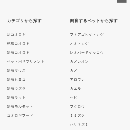
ペー
ジト
ップ
カテゴリから探す
飼育するペットから探す
へ
活コオロギ
フトアゴヒゲトカゲ
乾燥コオロギ
オオトカゲ
冷凍コオロギ
レオパードゲッコウ
ペット用サプリメント
カメレオン
冷凍マウス
カメ
冷凍ヒヨコ
アロワナ
冷凍ウズラ
カエル
冷凍ラット
ヘビ
冷凍モルモット
フクロウ
コオロギフード
ミミズク
ハリネズミ