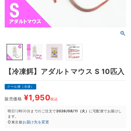
【冷凍餌】アダルトマウス S 10匹入
クール便（冷凍）
¥
1,950
販売価格
税込
明日
12時00分
までのご注文で
2026/08/11（火）
に
宅配便
でお届けし
ます。
お届け先を変更
東京都