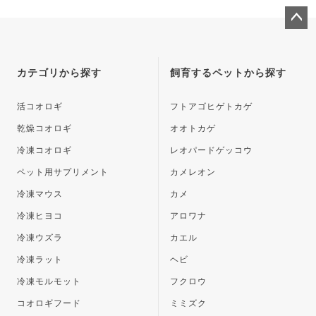
ペー
ジト
ップ
カテゴリから探す
飼育するペットから探す
へ
活コオロギ
フトアゴヒゲトカゲ
乾燥コオロギ
オオトカゲ
冷凍コオロギ
レオパードゲッコウ
ペット用サプリメント
カメレオン
冷凍マウス
カメ
冷凍ヒヨコ
アロワナ
冷凍ウズラ
カエル
冷凍ラット
ヘビ
冷凍モルモット
フクロウ
コオロギフード
ミミズク