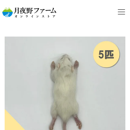
HOME
カテゴリから探す
冷凍ラット
【冷凍餌】ファジーラット S 5匹入