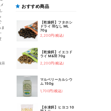
ノメ
おすすめ商品
し
ら
で
【乾燥餌】フタホシ
ドライ 羽なし ML
るま
70g
十
2,200円(税込)
変
【乾燥餌】イエコド
ライ M&羽 70g
表示
2,200円(税込)
マルベリーカルシウ
ム 150g
1,700円(税込)
【冷凍餌】ヒヨコ 10