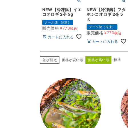
NEW【冷凍餌】イエ
NEW【冷凍餌】フタ
コオロギ 2令 5g
ホシコオロギ 2令 5
ｇ
クール便（冷凍）
クール便（冷凍）
販売価格
¥
770
税込
販売価格
¥
770
税込
カートに入れる
カートに入れる
並び替え
価格が安い順
価格が高い順
標準