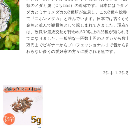
類のメダカ属（Oryzias）の総称です。日本にはキタ
ダカとミナミメダカの2種類が生息し、この2種を総称
て『ニホンメダカ』と呼んでいます。日本では古くか
金魚と並んで観賞魚として親しまれてきました。現在
は、改良や選抜交配が行われ500以上の品種が知られ
でになりました。一般的な一匹数十円のメダカから数
万円までビギナーからプロフェッショナルまで昔から
わらない多くの愛好家の方々に愛される魚です。
3
件中
1
-
3
件