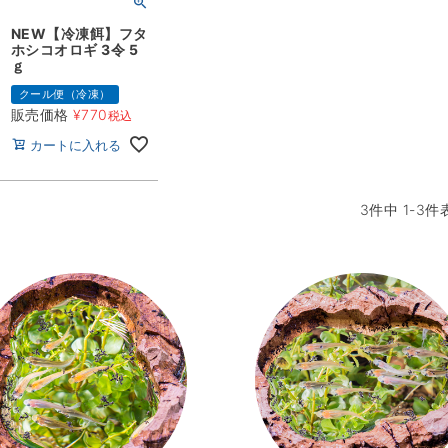
NEW【冷凍餌】フタ
ホシコオロギ 3令 5
ｇ
クール便（冷凍）
販売価格
¥
770
税込
カートに入れる
3
件中
1
-
3
件