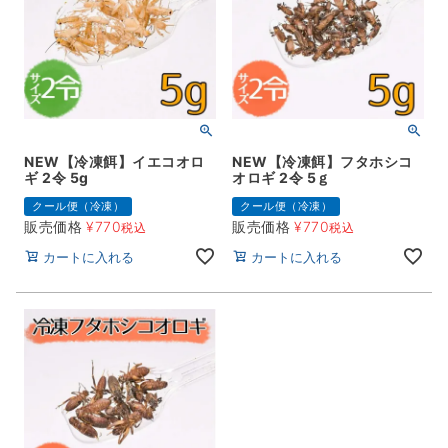
NEW【冷凍餌】イエコオロ
NEW【冷凍餌】フタホシコ
ギ 2令 5g
オロギ 2令 5ｇ
クール便（冷凍）
クール便（冷凍）
販売価格
¥
770
販売価格
¥
770
税込
税込
カートに入れる
カートに入れる