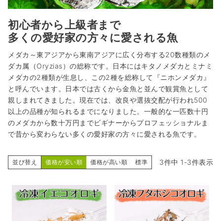
初心者から上級者まで
多くの愛好家の方々に愛される魚
メダカ～東アジアから東南アジアに広く分布する20数種類のメ
ダカ属（Oryzias）の総称です。日本にはキタノメダカとミナミ
メダカの2種類が生息し、この2種を総称して『ニホンメダカ』
と呼んでいます。日本では古くから金魚と並んで観賞魚として
親しまれてきました。現在では、改良や選抜交配が行われ500
以上の品種が知られるまでになりました。一般的な一匹数十円
のメダカから数十万円までビギナーからプロフェッショナルま
で昔から変わらない多くの愛好家の方々に愛される魚です。
3
件中
1
-
3
件表示
並び替え
価格が安い順
価格が高い順
標準