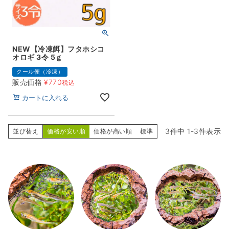
NEW【冷凍餌】フタホシコ
オロギ 3令 5ｇ
クール便（冷凍）
販売価格
¥
770
税込
カートに入れる
3
件中
1
-
3
件表示
並び替え
価格が安い順
価格が高い順
標準