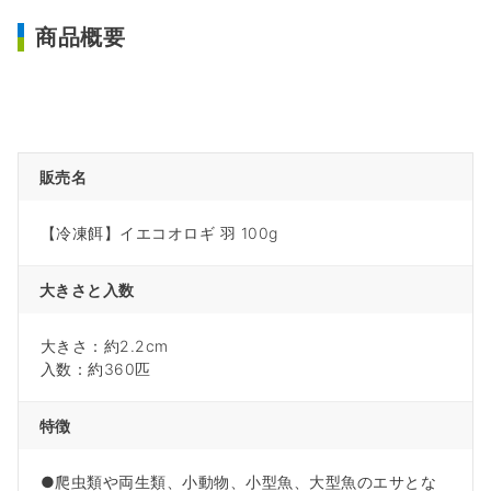
商品概要
販売名
【冷凍餌】イエコオロギ 羽 100g
大きさと入数
大きさ：約2.2cm
入数：約360匹
特徴
●爬虫類や両生類、小動物、小型魚、大型魚のエサとな