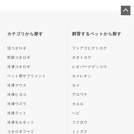
ペー
ジト
ップ
カテゴリから探す
飼育するペットから探す
へ
活コオロギ
フトアゴヒゲトカゲ
乾燥コオロギ
オオトカゲ
冷凍コオロギ
レオパードゲッコウ
ペット用サプリメント
カメレオン
冷凍マウス
カメ
冷凍ヒヨコ
アロワナ
冷凍ウズラ
カエル
冷凍ラット
ヘビ
冷凍モルモット
フクロウ
コオロギフード
ミミズク