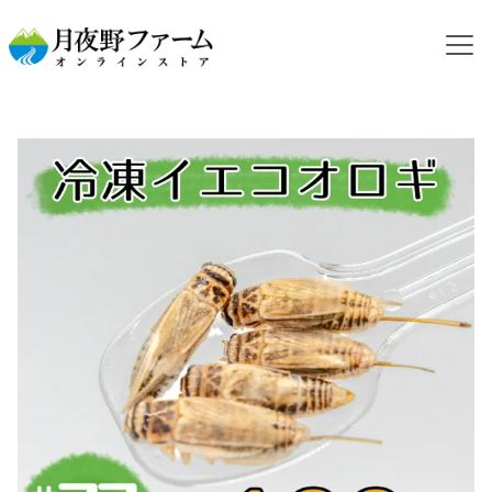
HOME
カテゴリから探す
冷凍コオロギ
NEW【冷凍餌】イエコオロギ 羽 100g