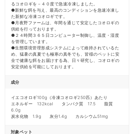
るコオロギを－４０度で急速冷凍しました。
●新鮮な餌を与え、最高のコンディションを急速冷凍し
た新鮮な冷凍コオロギです。
●月夜野ファームは、年間を通じて安定したコオロギの
供給を行っております。
●２４時間３６５日コンピューター制御し、温度・湿度
を管理しています。
●生態環境管理形成システムによって維持されているた
め、猛暑の真夏でも極寒の真冬でも、皆様のペットに安
全で健康な餌をお届けする為、日々研究し、コオロギの
安定供給を可能にしております。
成分
イエコオロギ100g（冷凍コオロギ250匹）あたり
エネルギー 132kcal タンパク質 17.5 脂質
6.0g
炭水化物 1.9g 灰分1.4g カルシウム51mg
対象ペット