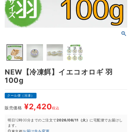
NEW【冷凍餌】イエコオロギ 羽
100g
クール便（冷凍）
¥
2,420
販売価格
税込
明日
12時00分
までのご注文で
2026/08/11（火）
に
宅配便
でお届けし
ます。
お届け先を変更
東京都