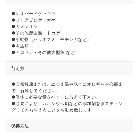
●レオパードゲッコウ
●フトアゴヒゲトカゲ
●カメレオン
●その他爬虫類・トカゲ
●小動物（ハリネズミ、モモンガなど）
●両生類
●アロワナ・その他大型魚 など
与え方
●自然解凍または、ぬるま湯や水でコオロギを中心部ま
で、解凍してください。
●個体に必要な量をペットに与えて下さい。
●必要により、カルシウム剤などの添加剤をダスティン
グしてから与えることをお勧め致します。
保存方法