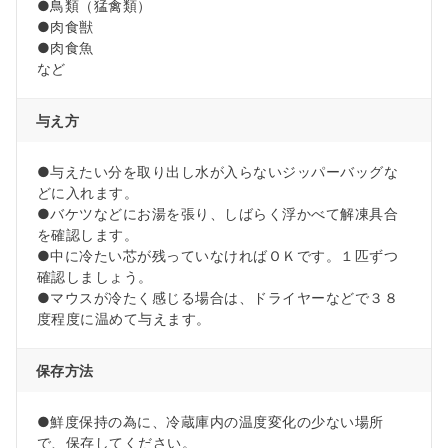
●鳥類（猛禽類）
●肉食獣
●肉食魚
など
与え方
●与えたい分を取り出し水が入らないジッパーバッグな
どに入れます。
●バケツなどにお湯を張り、しばらく浮かべて解凍具合
を確認します。
●中に冷たい芯が残っていなければＯＫです。１匹ずつ
確認しましょう。
●マウスが冷たく感じる場合は、ドライヤーなどで３８
度程度に温めて与えます。
保存方法
●鮮度保持の為に、冷蔵庫内の温度変化の少ない場所
で、保存してください。