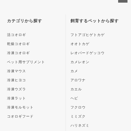
ペー
ジト
ップ
カテゴリから探す
飼育するペットから探す
へ
活コオロギ
フトアゴヒゲトカゲ
乾燥コオロギ
オオトカゲ
冷凍コオロギ
レオパードゲッコウ
ペット用サプリメント
カメレオン
冷凍マウス
カメ
冷凍ヒヨコ
アロワナ
冷凍ウズラ
カエル
冷凍ラット
ヘビ
冷凍モルモット
フクロウ
コオロギフード
ミミズク
ハリネズミ