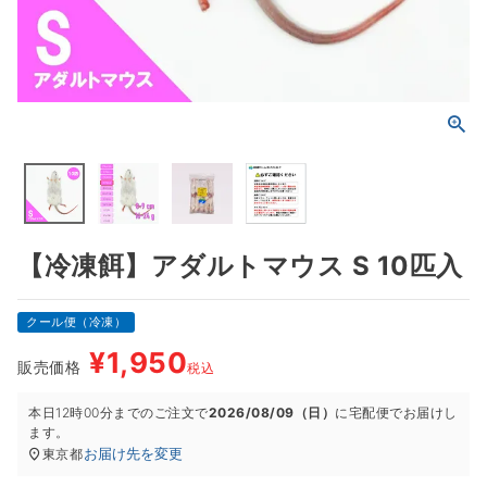
【冷凍餌】アダルトマウス S 10匹入
クール便（冷凍）
¥
1,950
販売価格
税込
本日
12時00分
までのご注文で
2026/08/09（日）
に
宅配便
でお届けし
ます。
お届け先を変更
東京都