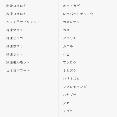
乾燥コオロギ
オオトカゲ
冷凍コオロギ
レオパードゲッコウ
ペット用サプリメント
カメレオン
冷凍マウス
カメ
冷凍ヒヨコ
アロワナ
冷凍ウズラ
カエル
冷凍ラット
ヘビ
冷凍モルモット
フクロウ
コオロギフード
ミミズク
ハリネズミ
フクロモモンガ
ハヤブサ
タカ
メダカ