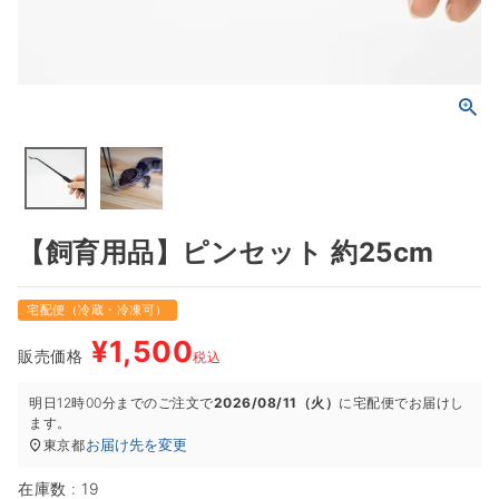
【飼育用品】ピンセット 約25cm
宅配便（冷蔵・冷凍可）
¥
1,500
販売価格
税込
明日
12時00分
までのご注文で
2026/08/11（火）
に
宅配便
でお届けし
ます。
お届け先を変更
東京都
在庫数
19