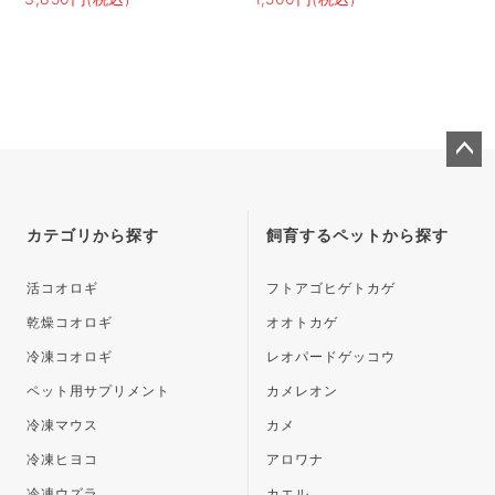
ペー
ジト
ップ
カテゴリから探す
飼育するペットから探す
へ
活コオロギ
フトアゴヒゲトカゲ
乾燥コオロギ
オオトカゲ
冷凍コオロギ
レオパードゲッコウ
ペット用サプリメント
カメレオン
冷凍マウス
カメ
冷凍ヒヨコ
アロワナ
冷凍ウズラ
カエル