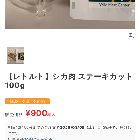
【レトルト】シカ肉 ステーキカット
100g
宅配便（冷蔵・冷凍可）
¥
900
販売価格
税込
明日
12時00分
までのご注文で
2026/08/08（土）
に
宅配便
でお届けし
ます。
お届け先を変更
東京都