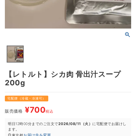
【レトルト】シカ肉 骨出汁スープ
200g
宅配便（冷蔵・冷凍可）
¥
700
販売価格
税込
明日
12時00分
までのご注文で
2026/08/11（火）
に
宅配便
でお届けし
ます。
お届け先を変更
東京都