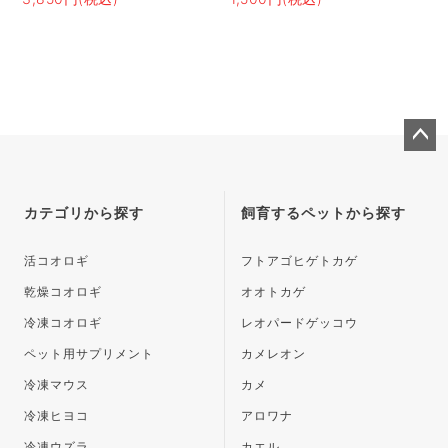
ペー
ジト
ップ
カテゴリから探す
飼育するペットから探す
へ
活コオロギ
フトアゴヒゲトカゲ
乾燥コオロギ
オオトカゲ
冷凍コオロギ
レオパードゲッコウ
ペット用サプリメント
カメレオン
冷凍マウス
カメ
冷凍ヒヨコ
アロワナ
冷凍ウズラ
カエル