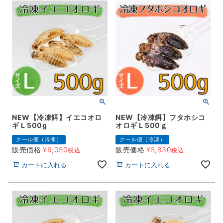
NEW【冷凍餌】イエコオロ
NEW【冷凍餌】フタホシコ
ギ L 500g
オロギ L 500ｇ
クール便（冷凍）
クール便（冷凍）
販売価格
¥
6,050
販売価格
¥
5,830
税込
税込
カートに入れる
カートに入れる