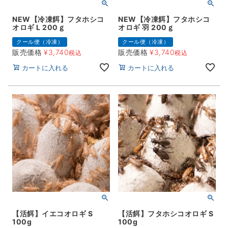
NEW【冷凍餌】フタホシコ
NEW【冷凍餌】フタホシコ
オロギ L 200ｇ
オロギ 羽 200ｇ
クール便（冷凍）
クール便（冷凍）
販売価格
¥
3,740
販売価格
¥
3,740
税込
税込
カートに入れる
カートに入れる
【活餌】イエコオロギ S
【活餌】フタホシコオロギ S
100g
100g