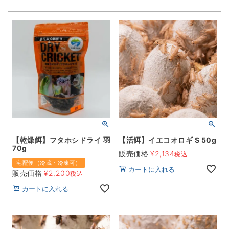
【乾燥餌】フタホシドライ 羽
【活餌】イエコオロギ S 50g
70g
販売価格
¥
2,134
税込
宅配便（冷蔵・冷凍可）
カートに入れる
販売価格
¥
2,200
税込
カートに入れる