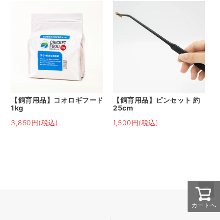
【飼育用品】コオロギフード
【飼育用品】ピンセット 約
1kg
25cm
3,850円(税込)
1,500円(税込)
ペー
カートへ
ジト