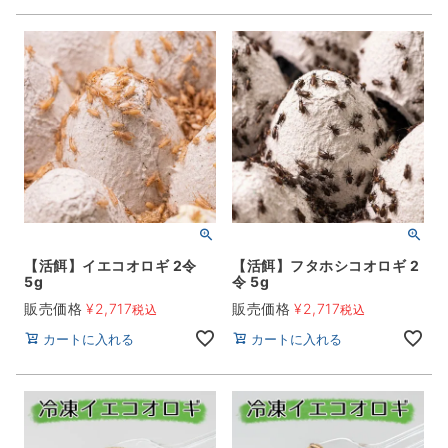
【活餌】イエコオロギ 2令
【活餌】フタホシコオロギ 2
5g
令 5g
販売価格
¥
2,717
販売価格
¥
2,717
税込
税込
カートに入れる
カートに入れる