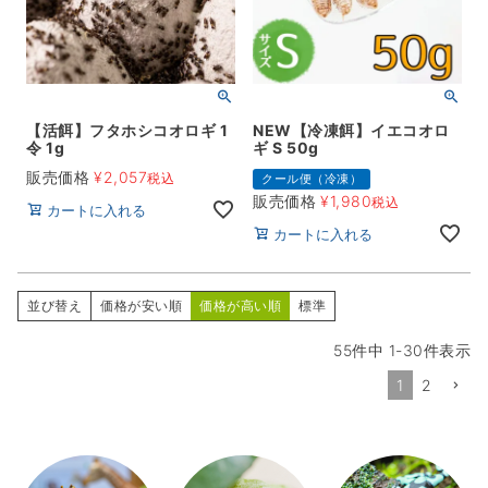
【活餌】フタホシコオロギ 1
NEW【冷凍餌】イエコオロ
令 1g
ギ S 50g
販売価格
¥
2,057
税込
クール便（冷凍）
販売価格
¥
1,980
税込
カートに入れる
カートに入れる
並び替え
価格が安い順
価格が高い順
標準
55
件中
1
-
30
件表示
1
2