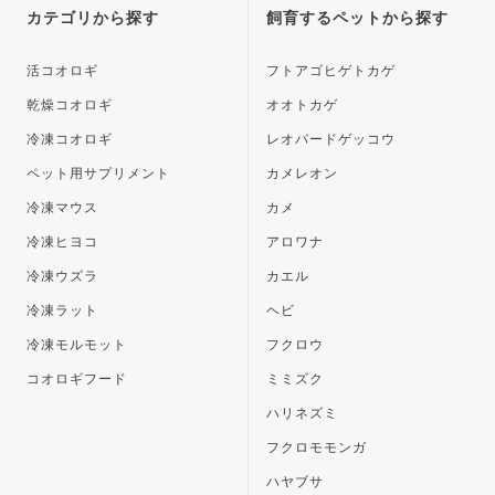
ップ
カテゴリから探す
飼育するペットから探す
へ
活コオロギ
フトアゴヒゲトカゲ
乾燥コオロギ
オオトカゲ
冷凍コオロギ
レオパードゲッコウ
ペット用サプリメント
カメレオン
冷凍マウス
カメ
冷凍ヒヨコ
アロワナ
冷凍ウズラ
カエル
冷凍ラット
ヘビ
冷凍モルモット
フクロウ
コオロギフード
ミミズク
ハリネズミ
フクロモモンガ
ハヤブサ