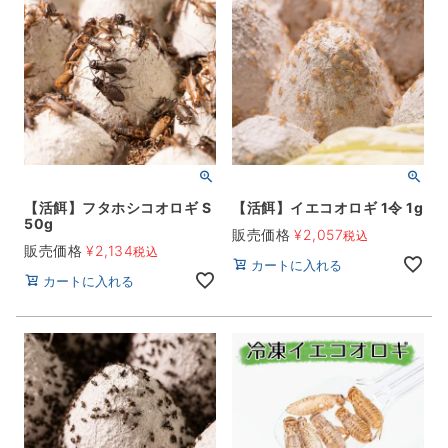
【活餌】フタホシコオロギ S
【活餌】イエコオロギ 1令 1g
50g
販売価格
¥
2,057
税込
販売価格
¥
2,134
税込
カートに入れる
カートに入れる