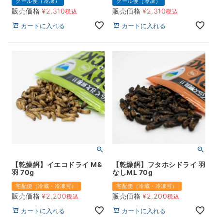
クール便（冷凍）
クール便（冷凍）
販売価格
¥
2,310
販売価格
¥
2,310
税込
税込
カートに入れる
カートに入れる
【乾燥餌】イエコドライ M&
【乾燥餌】フタホシドライ 羽
羽 70g
なしML 70g
宅配便（冷蔵・冷凍可）
宅配便（冷蔵・冷凍可）
販売価格
¥
2,200
販売価格
¥
2,200
税込
税込
カートに入れる
カートに入れる