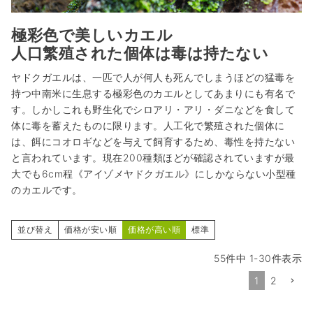
極彩色で美しいカエル
人口繁殖された個体は毒は持たない
ヤドクガエルは、一匹で人が何人も死んでしまうほどの猛毒を
持つ中南米に生息する極彩色のカエルとしてあまりにも有名で
す。しかしこれも野生化でシロアリ・アリ・ダニなどを食して
体に毒を蓄えたものに限ります。人工化で繁殖された個体に
は、餌にコオロギなどを与えて飼育するため、毒性を持たない
と言われています。現在200種類ほどが確認されていますが最
大でも6cm程《アイゾメヤドクガエル》にしかならない小型種
のカエルです。
並び替え
価格が安い順
価格が高い順
標準
55
件中
1
-
30
件表示
1
2